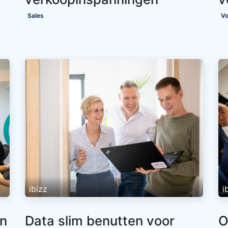
Sales
Vo
ibizz
i
jn
Data slim benutten voor
O