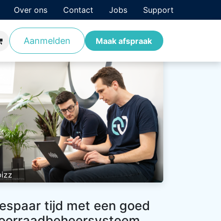
Over ons
Contact
Jobs
Support
Aanmelden
antverhalen
Opleidingen
Maak afspraak
bizz
espaar tijd met een goed
oorraadbeheersysteem