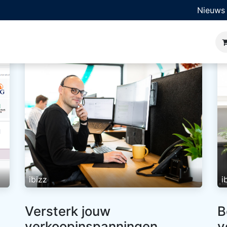
Nieuws
ner
Bedrijfssoftware
Oplossingen
Sectoren
Kl
ibizz
i
Versterk jouw
B
verkoopinspanningen
v