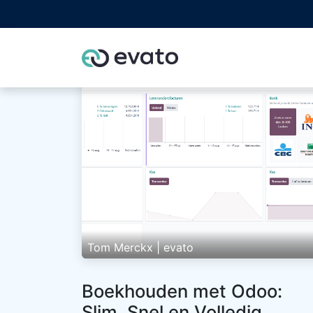
Home
Odoo part
Tom Merckx | evato
Boekhouden met Odoo:
Slim, Snel en Volledig