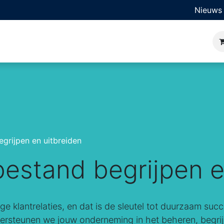
Nieuws
ner
Bedrijfssoftware
Oplossingen
Sectoren
Kl
grijpen en uitbreiden
estand begrijpen e
urige klantrelaties, en dat is de sleutel tot duurzaam 
rsteunen we jouw onderneming in het beheren, begrij