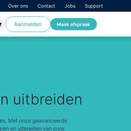
Over ons
Contact
Jobs
Support
Aanmelden
antverhalen
Opleidingen
Maak afspraak
n uitbreiden
succes. Met onze geavanceerde
pen en uitbreiden van jouw