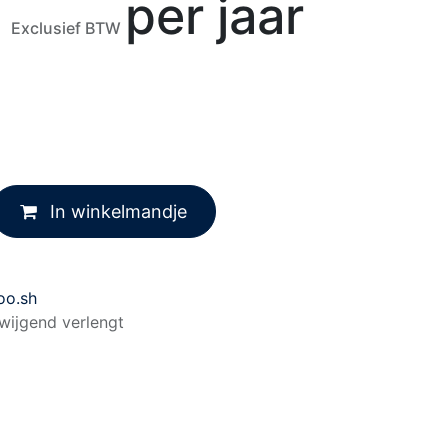
per jaar
Exclusief BTW
In winkelmandje
oo.sh
lzwijgend verlengt