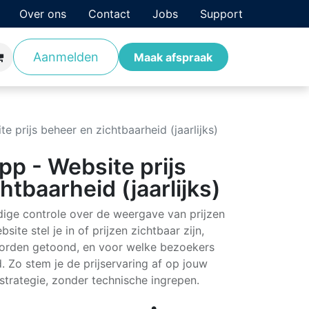
Over ons
Contact
Jobs
Support
Aanmelden
antverhalen
Opleidingen
Maak afspraak
 prijs beheer en zichtbaarheid (jaarlijks)
p - Website prijs
htbaarheid (jaarlijks)
dige controle over de weergave van prijzen
ite stel je in of prijzen zichtbaar zijn,
 worden getoond, en voor welke bezoekers
. Zo stem je de prijservaring af op jouw
trategie, zonder technische ingrepen.