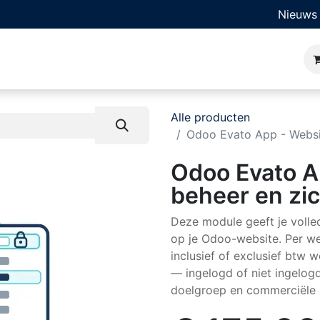
Nieuws
ner
Bedrijfssoftware
Oplossingen
Sectoren
Kl
Alle producten
Odoo Evato App - Website
Odoo Evato Ap
beheer en zic
Deze module geeft je volle
op je Odoo-website. Per webs
inclusief of exclusief btw
— ingelogd of niet ingelogd
doelgroep en commerciële s