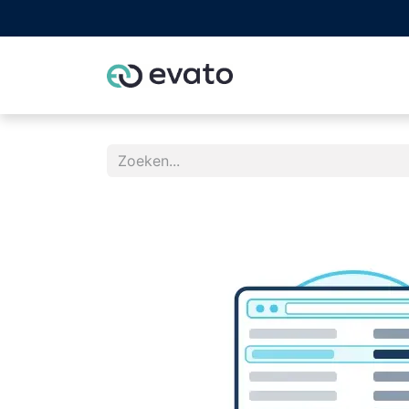
Home
Odoo part