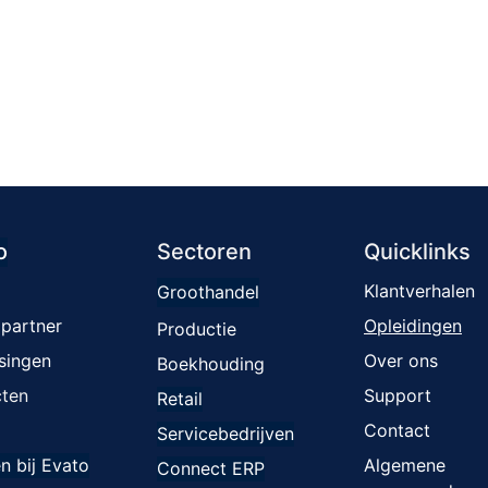
o
Sectoren
Quicklinks
Klantverhalen
Groothandel
ar​​tner
Opleiding​​
​en
Productie
singen
Over ons
Boekhouding
cten
Support
Retail
Contact
Servicebedrijven
n bij Evato
Algemene
Connect ERP