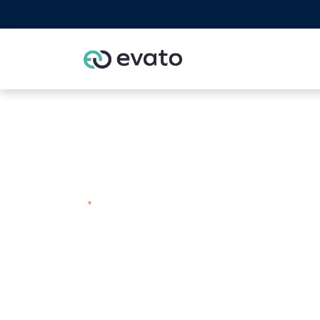
Home
Odoo part
Naam
E-mailadres
*
Bedrijf