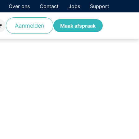
Over ons
Contact
Jobs
Support
Aanmelden
antverhalen
Opleidingen
Maak afspraak