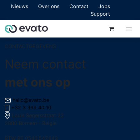
Nieuws
Over ons
Contact
Jobs
Support
CONTACTGEGEVENS
Neem contact
met ons op
hallo@evato.be
+32 3 369 40 10
Louis Segersstraat 22
2880 Bornem - Belgie
BTW BE 0540.547.643