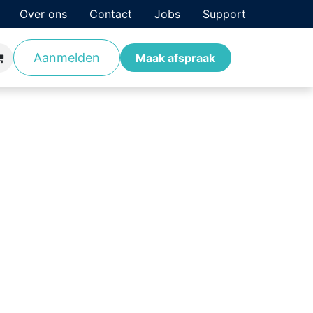
Over ons
Contact
Jobs
Support
Aanmelden
antverhalen
Opleidingen
Maak afspraak