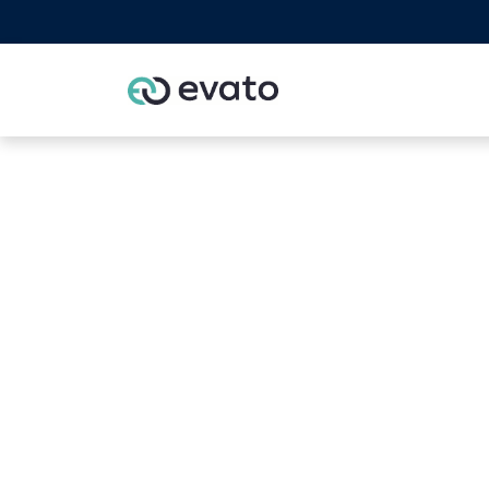
Home
Odoo part