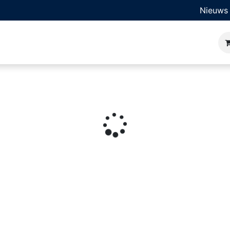
Nieuws
ner
Bedrijfssoftware
Oplossingen
Sectoren
Kl